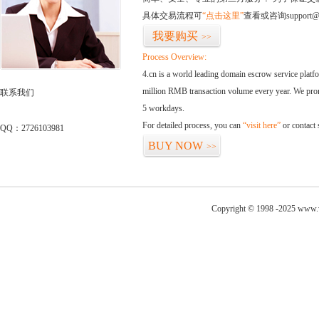
具体交易流程可
“点击这里”
查看或咨询support@
我要购买
>>
Process Overview:
4.cn is a world leading domain escrow service plat
million RMB transaction volume every year. We promi
联系我们
5 workdays.
For detailed process, you can
“visit here”
or contact
QQ：2726103981
BUY NOW
>>
Copyright © 1998 -2025 www.