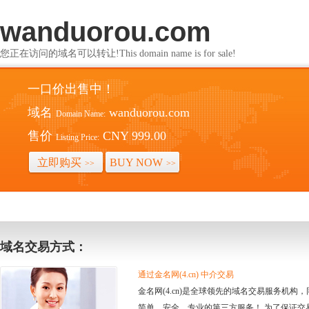
wanduorou.com
您正在访问的域名可以转让!This domain name is for sale!
一口价出售中！
域名
wanduorou.com
Domain Name:
售价
CNY 999.00
Listing Price:
立即购买
BUY NOW
>>
>>
域名交易方式：
通过金名网(4.cn) 中介交易
金名网(4.cn)是全球领先的域名交易服务机
简单、安全、专业的第三方服务！ 为了保证交